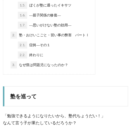
い
1.5.
ぼくが塾に通ったイキサツ
1.6.
―親子関係の修復―
じ
1.7.
―思いがけない塾の効用―
め
2.
塾・おけいこごと・習い事の弊害 パートⅠ
2.1.
症例―その１
2.2.
終わりに
3.
なぜ僕は問題児になったのか？
思
春
塾を巡って
期・
反
LD・
「勉強できるようになりたいから、塾代ちょうだい！」
なんて言う子が果たしているだろうか？
抗
ADH