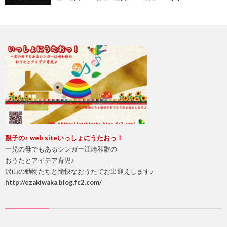
親
子の♪ web site
いっしょにうたおっ！
一児の母でもあるシンガー江崎和歌の
おうたとアイデア育児♪
沢山の動物たちと愉快なおうたでお出迎えします♪
http://ezakiwaka.blog.fc2.com/