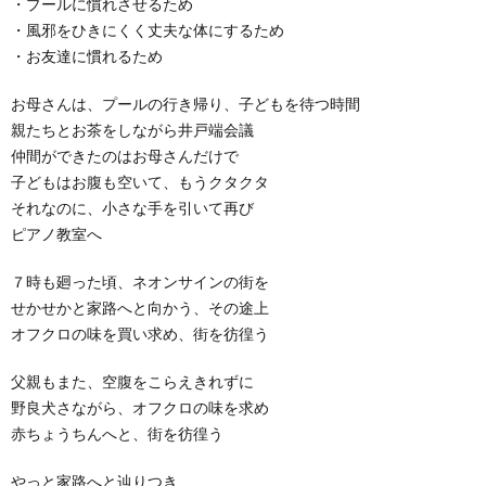
・プールに慣れさせるため
・風邪をひきにくく丈夫な体にするため
・お友達に慣れるため
お母さんは、プールの行き帰り、子どもを待つ時間
親たちとお茶をしながら井戸端会議
仲間ができたのはお母さんだけで
子どもはお腹も空いて、もうクタクタ
それなのに、小さな手を引いて再び
ピアノ教室へ
７時も廻った頃、ネオンサインの街を
せかせかと家路へと向かう、その途上
オフクロの味を買い求め、街を彷徨う
父親もまた、空腹をこらえきれずに
野良犬さながら、オフクロの味を求め
赤ちょうちんへと、街を彷徨う
やっと家路へと辿りつき