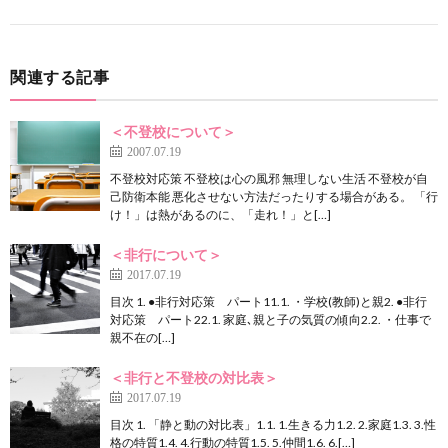
関連する記事
＜不登校について＞
2007.07.19
不登校対応策 不登校は心の風邪 無理しない生活 不登校が自
己防衛本能 悪化させない方法だったりする場合がある。 「行
け！」は熱があるのに、「走れ！」と[…]
＜非行について＞
2017.07.19
目次 1. ●非行対応策 パート11.1. ・学校(教師)と親2. ●非行
対応策 パート22.1. 家庭､親と子の気質の傾向2.2. ・仕事で
親不在の[…]
＜非行と不登校の対比表＞
2017.07.19
目次 1. 「静と動の対比表」1.1. 1.生きる力1.2. 2.家庭1.3. 3.性
格の特質1.4. 4.行動の特質1.5. 5.仲間1.6. 6.[…]