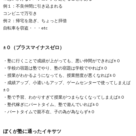
例１：不良仲間に引き込まれる
コンビニで万引き
例２：帰宅を急ぎ、ちょっと拝借
自転車を窃盗・・・etc
±０（プラスマイナスゼロ）
・塾に行くことで成績が上がっても、悪い仲間ができれば±０
・学校の宿題は塾でやり、塾の宿題は学校でやれば±０
・授業がわかるようになっても、授業態度が悪くなれば±０
・成績アップ、小遣いもアップ、ゲームセンターで使ってしまえば
±０
・塾で予習、わかりすぎて授業がつまらなくなってしまえば±０
・塾代稼ぎにパートタイム、塾で遊んでいれば±０
・パートタイムで親不在、子の為が為ならず±０
ぼくが塾に通ったイキサツ