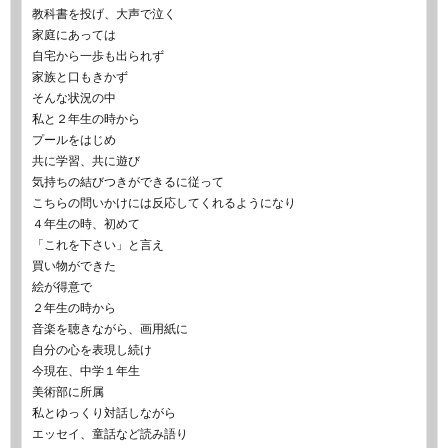
教科書を投げ、大声で泣く
家庭にあっては
自宅から一歩も出られず
家族と口もきかず
そんな状況の中
私と２年生の時から
プールをはじめ
共に学習、共に遊び
気持ちの結びつきができるに従って
こちらの問いかけには反応してくれるようになり
４年生の時、初めて
「これを下さい」と言え
買い物ができた
絵が得意で
２年生の時から
音楽を聴きながら、画用紙に
自分の心を表現し続け
今現在、中学１年生
美術部に所属
私とゆっくり対話しながら
エッセイ、童話など読み語り