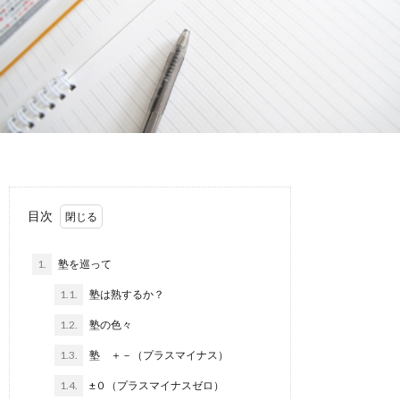
カ
ウ
ン
セ
不
目次
リ
登
ン
1.
塾を巡って
校・
1.1.
塾は熟するか？
グ
非
1.2.
塾の色々
1.3.
塾 ＋－（プラスマイナス）
行・
1.4.
±０（プラスマイナスゼロ）