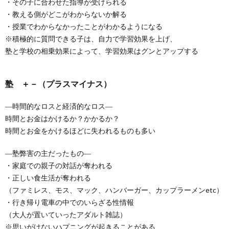
・その子に合わせた指導が受けられる
・教える側がどこがわからないか解る
バ
問
・授業でわからなかったことがわかるようになる
※積極的に質問できる子は、自力で学習効果を上げ、
イ
い
塾と学校の相乗効果によって、学習効果はグンとアップする
ス
合
塾 ＋－（プラスマイナス）
わ
―時間的なロスと経済的なロス―
時間とお金はかけるか？かかるか？
せ
時間とお金をかけるほどに失われるものも多い
―塾弊害の主だったもの―
・家庭での親子の対話が奪われる
・正しい食生活が奪われる
（ファミレス、モス、マック、ハンバーガー、カップラーメンetc）
・行き帰り電車の中でのいらざる性情報
（大人が置いていったアダルト雑誌）
※思いがけないハプニングが起きることがある