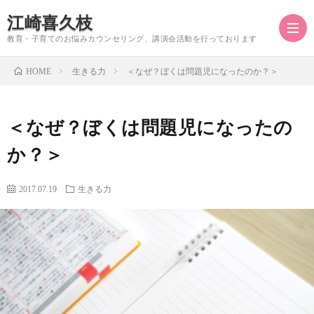
江崎喜久枝
教育・子育てのお悩みカウンセリング、講演会活動を行っております
生きる力
＜なぜ？ぼくは問題児になったのか？＞
HOME
江
＜なぜ？ぼくは問題児になったの
崎
か？＞
喜
2017.07.19
生きる力
久
枝