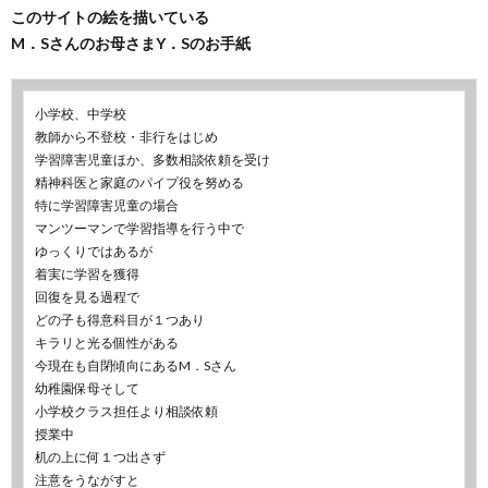
このサイトの絵を描いている
M．Sさんのお母さまY．Sのお手紙
小学校、中学校
教師から不登校・非行をはじめ
学習障害児童ほか、多数相談依頼を受け
精神科医と家庭のパイプ役を努める
特に学習障害児童の場合
マンツーマンで学習指導を行う中で
ゆっくりではあるが
着実に学習を獲得
回復を見る過程で
どの子も得意科目が１つあり
キラリと光る個性がある
今現在も自閉傾向にあるM．Sさん
幼稚園保母そして
小学校クラス担任より相談依頼
授業中
机の上に何１つ出さず
注意をうながすと