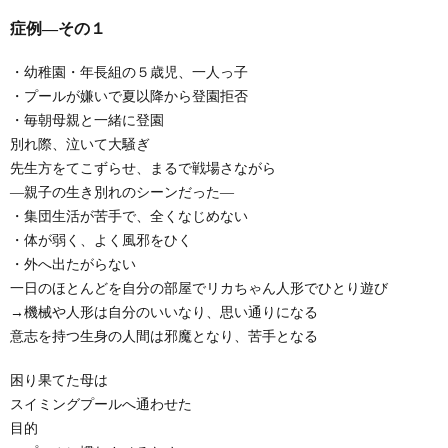
症例―その１
・幼稚園・年長組の５歳児、一人っ子
・プールが嫌いで夏以降から登園拒否
・毎朝母親と一緒に登園
別れ際、泣いて大騒ぎ
先生方をてこずらせ、まるで戦場さながら
―親子の生き別れのシーンだった―
・集団生活が苦手で、全くなじめない
・体が弱く、よく風邪をひく
・外へ出たがらない
一日のほとんどを自分の部屋でリカちゃん人形でひとり遊び
→機械や人形は自分のいいなり、思い通りになる
意志を持つ生身の人間は邪魔となり、苦手となる
困り果てた母は
スイミングプールへ通わせた
目的