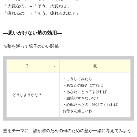
「大変なの」→「そう、大変ねぇ」
「疲れるの」→「そう、疲れるわねぇ」
―思いがけない塾の効用―
※塾を巡って親子のいい関係
子
→
親
・こうしてみたら
・あなたの好きにすれば
・あなたにとってよければ
どうしようかな？
・頑張りすぎないで！
・心配だったの、続けてくれれば
お母さん嬉しいわ
塾をテーマに、誰が誰のための何のための塾か一緒に考えてみよう