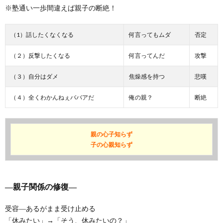
※塾通い一歩間違えば親子の断絶！
（1）話したくなくなる
何言ってもムダ
否定
（２）反撃したくなる
何言ってんだ
攻撃
（３）自分はダメ
焦燥感を持つ
悲嘆
（４）全くわかんねぇババアだ
俺の親？
断絶
親の心子知らず
子の心親知らず
―親子関係の修復―
受容―あるがまま受け止める
「休みたい」→「そう、休みたいの？」