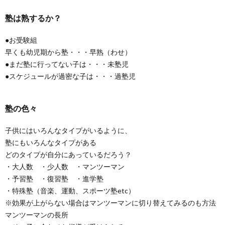
塾は熟するか？
期
●お受験組
早くも幼児期から塾・・・早熟（わせ）
エ
●まだ塾に行ってない子は・・・未塾児
●スケジュールが過密な子は・・・過塾児
ッ
セ
塾の色々
子供にはいろんなタイプがいるように、
イ
塾にもいろんなタイプがある
どのタイプが自分にあっているだろう？
・大人数 ・少人数 ・マンツーマン
・予習塾 ・復習塾 ・進学塾
ア
・特殊塾（音楽、運動、スポーツ塾etc）
※効果が上がらない場合はマンツーマンに切り替えてみるのも方法
マンツーマンの長所
ド
お