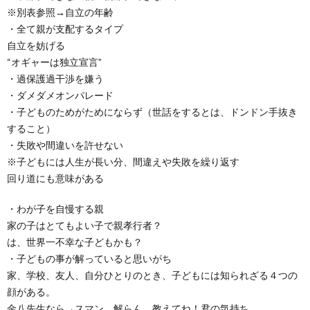
※別表参照→自立の年齢
・全て親が支配するタイプ
自立を妨げる
“オギャーは独立宣言”
・過保護過干渉を嫌う
・ダメダメオンパレード
・子どものためがためにならず（世話をするとは、ドンドン手抜き
すること）
・失敗や間違いを許せない
※子どもには人生が長い分、間違えや失敗を繰り返す
回り道にも意味がある
・わが子を自慢する親
家の子はとてもよい子で親孝行者？
は、世界一不幸な子どもかも？
・子どもの事が解っていると思いがち
家、学校、友人、自分ひとりのとき、子どもには知られざる４つの
顔がある。
金八先生なら→スマン、解らん、教えてね！君の気持ち