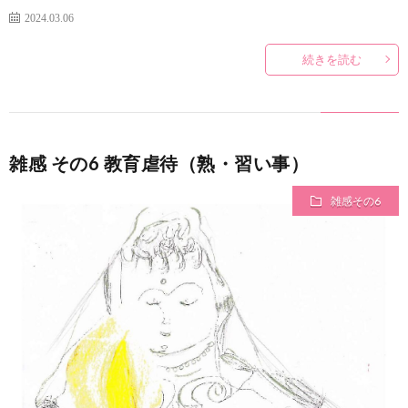
い
2024.03.06
じ
続きを読む
め
雑感 その6 教育虐待（熟・習い事）
雑感その6
思
春
期・
反
LD・
抗
ADH