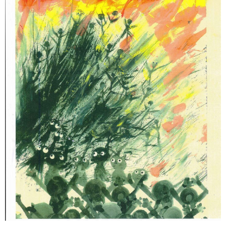
カ
ウ
ン
セ
不
リ
登
ン
校・
グ
非
行・