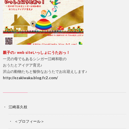
親
子の♪ web site
いっしょにうたおっ！
一児の母でもあるシンガー江崎和歌の
おうたとアイデア育児♪
沢山の動物たちと愉快なおうたでお出迎えします♪
http://ezakiwaka.blog.fc2.com/
江崎喜久枝
＜プロフィール＞