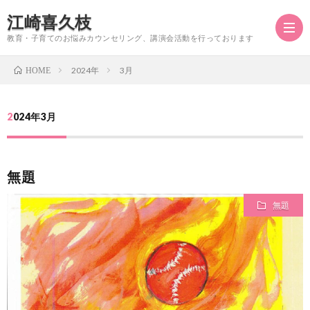
江崎喜久枝
教育・子育てのお悩みカウンセリング、講演会活動を行っております
2024年
3月
HOME
江
2024年3月
崎
無題
喜
無題
久
枝