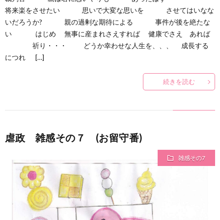
将来楽をさせたい 思いで大変な思いを させてはいなな
バ
問
いだろうか? 親の過剰な期待による 事件が後を絶たな
い はじめ 無事に産まれさえすれば 健康でさえ あれば
イ
い
祈り・・・ どうか幸わせな人生を、、、 成長する
につれ […]
ス
合
続きを読む
わ
せ
虐政 雑感その７ (お留守番)
雑感その7