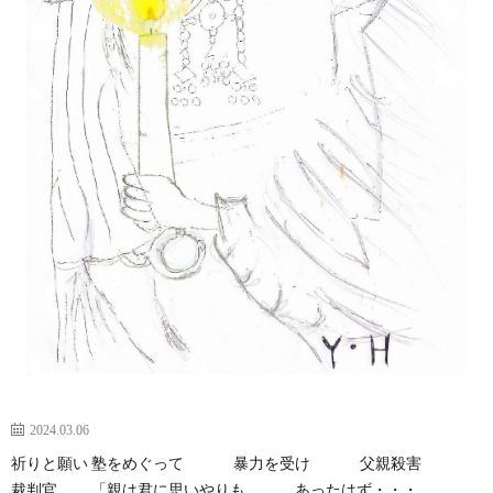
期
エ
ッ
セ
イ
ア
2024.03.06
祈りと願い 塾をめぐって 暴力を受け 父親殺害
ド
お
裁判官 「親は君に思いやりも あったはず・・・