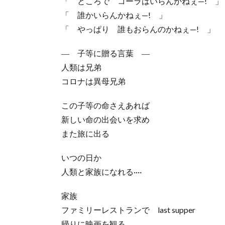
「 ところで コーラはいらんかねぇ—! 」
「 誰かいらんかねぇ—! 」
「 やっぱり 誰もおらんのかねぇ—! 」
― 子等に贈る言葉 ―
人類は兄弟
コロナは異母兄弟
この子等の命さえあれば
新しい命の出会いを求め
また旅に出る
いつの日か
人類と家族になれる····
家族
ファミリーレストランで last supper
帰りに映画を観る