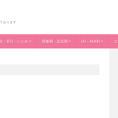
ております
校・非行・いじめ
思春期・反抗期
LD・ADHD
エ
きる力＞
登校について＞
行について＞
ぜ？ぼくは問題児になったのか？＞
行と不登校の対比表＞
じめについて＞
じめについてパートⅡ＞
じめ-小中学校生活指導合同会議の原案より-＞
＜思春期・反抗期について＞
＜反抗期の対応法＞
＜LD．学習の獲得法
＜LD・ADHD？光る
事
子
少
エ