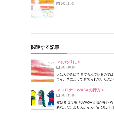
2021.11.01
関連する記事
＜おわりに＞
2021.10.20
人は人のみにて 育てられているのではな
ウイルスにだって 育てられていたのかも
＜コロナ UWASAの行方＞
2021.11.28
被疑者 コウモリUWASA U 嘘が多い 
あなただけよと人から人へ皆に広が[…]