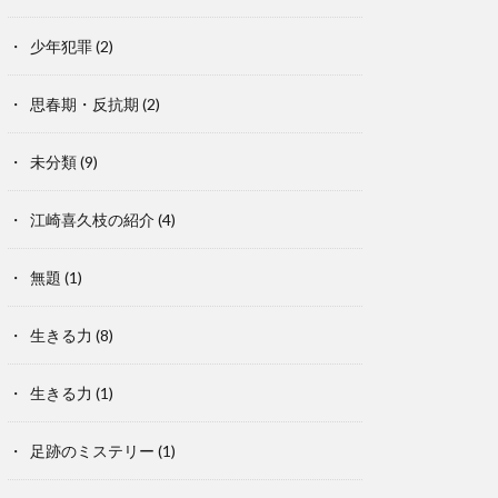
少年犯罪
(2)
思春期・反抗期
(2)
未分類
(9)
江崎喜久枝の紹介
(4)
無題
(1)
生きる力
(8)
生きる力
(1)
足跡のミステリー
(1)