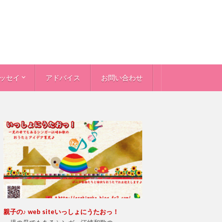
ッセイ
アドバイス
お問い合わせ
＞
個性＞
件
から親へ
年犯罪
ッセイ
親
子の♪ web site
いっしょにうたおっ！