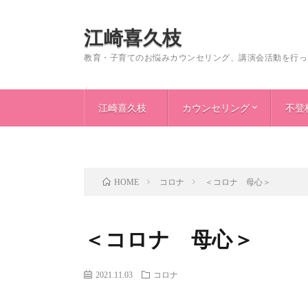
江崎喜久枝
教育・子育てのお悩みカウンセリング、講演会活動を行っ
江崎喜久枝
カウンセリング
不登
＜プロフィール＞
＜著書・書評＆新刊案内＞
＜講演会について＞
＜読者の皆様へ＞
リンク集
＜不登校・自閉症＞
＜非行＞
＜生
＜不
＜非
＜な
＜非
＜い
＜い
＜い
コロナ
＜コロナ 母心＞
HOME
＜コロナ 母心＞
2021.11.03
コロナ