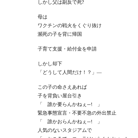
しかし父は副反で死?
母は
ワクチンの戦火をくぐり抜け
瀕死の子を背に帰国
子育て支援・給付金を申請
しかし却下
「どうして人間だけ！？」―
この子の命さえあれば
子を背負い屋台引き
「 誰か要らんかねぇ—! 」
緊急事態宣言・不要不急の外出禁止
「 誰かおらんかねぇ—! 」
人気のないスタジアムで