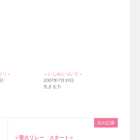
ワリ＞
＜いじめについて＞
5日
2007年7月19日
生きる力
次の記事
＜聖火リレー スタート＞