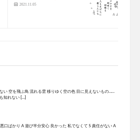
2021.11.05
い 空を飛ぶ鳥 流れる雲 移りゆく空の色 目に見えないもの……
知れない […]
W 悪口ばかり A 遊び半分安心 良かった 私でなくて S 責任がない A