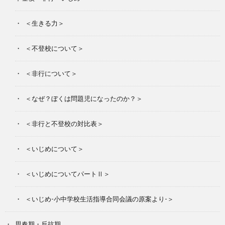
バ
問
＜生きる力＞
イ
い
＜不登校について＞
ス
合
＜非行について＞
＜なぜ？ぼくは問題児になったのか？＞
わ
＜非行と不登校の対比表＞
せ
＜いじめについて＞
＜いじめについてパートⅡ＞
＜いじめ-小中学校生活指導合同会議の原案より-＞
思春期・反抗期