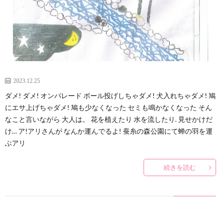
カ
ウ
ン
2023.12.25
セ
不
ダメ! ダメ! オンパレード ボール投げしちゃダメ! 犬入れちゃダメ! 鳩
にエサ上げちゃダメ! 鳩も少なくなった セミも鳴かなくなった そん
リ
なこと言いながら 大人は。 花を植えたり 水を流したり. 見せかけだ
登
け… ア!アリさんが なんか運んでるよ! 蚕糸の森公園にて蝉の羽を運
ぶアリ
ン
校・
続きを読む
グ
非
行・