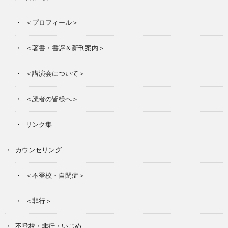
＜プロフィール＞
期
＜著書・書評＆新刊案内＞
エ
＜講演会について＞
ッ
＜読者の皆様へ＞
セ
リンク集
イ
カウンセリング
＜不登校・自閉症＞
ア
＜非行＞
ド
お
不登校・非行・いじめ