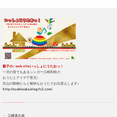
い
じ
め
思
親
子の♪ web site
いっしょにうたおっ！
一児の母でもあるシンガー江崎和歌の
春
おうたとアイデア育児♪
沢山の動物たちと愉快なおうたでお出迎えします♪
期・
http://ezakiwaka.blog.fc2.com/
反
LD・
江崎喜久枝
抗
ADH