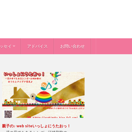
ッセイ
アドバイス
お問い合わせ
＞
個性＞
件
から親へ
年犯罪
ッセイ
親
子の♪ web site
いっしょにうたおっ！