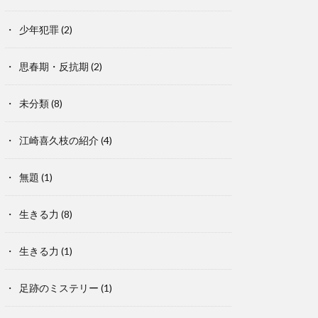
少年犯罪
(2)
思春期・反抗期
(2)
未分類
(8)
江崎喜久枝の紹介
(4)
無題
(1)
生きる力
(8)
生きる力
(1)
足跡のミステリー
(1)