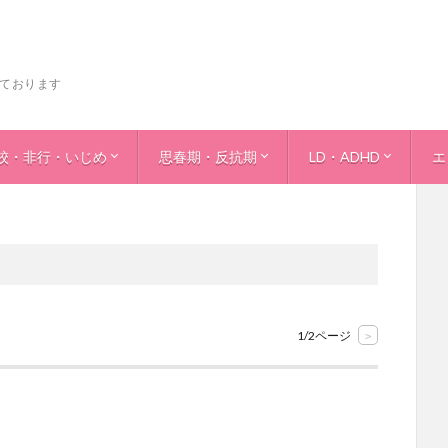
ております
校・非行・いじめ
思春期・反抗期
LD・ADHD
エ
きる力＞
登校について＞
行について＞
ぜ？ぼくは問題児になったのか？＞
行と不登校の対比表＞
じめについて＞
じめについてパートⅡ＞
じめ-小中学校生活指導合同会議の原案より-＞
＜思春期・反抗期について＞
＜反抗期の対応法＞
＜LD．学習の獲得法
＜LD・ADHD？光る
事
子
少
エ
1/2ページ
>