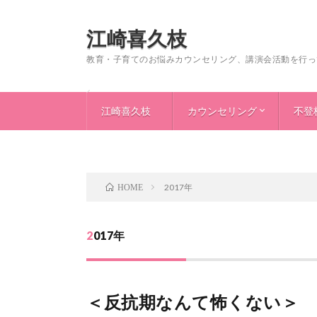
江崎喜久枝
教育・子育てのお悩みカウンセリング、講演会活動を行っ
江崎喜久枝
カウンセリング
不登
＜プロフィール＞
＜著書・書評＆新刊案内＞
＜講演会について＞
＜読者の皆様へ＞
リンク集
＜不登校・自閉症＞
＜非行＞
＜生
＜不
＜非
＜な
＜非
＜い
＜い
＜い
2017年
HOME
2017年
＜反抗期なんて怖くない＞